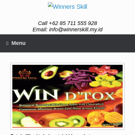
Skip
to
content
Call +62 85 711 555 928
Email: info@winnerskill.my.id
Menu