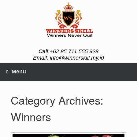
Skip
to
content
Call +62 85 711 555 928
Email: info@winnerskill.my.id
Menu
Category Archives:
Winners